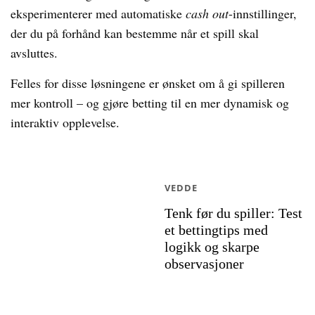
eksperimenterer med automatiske
cash out
-innstillinger,
der du på forhånd kan bestemme når et spill skal
avsluttes.
Felles for disse løsningene er ønsket om å gi spilleren
mer kontroll – og gjøre betting til en mer dynamisk og
interaktiv opplevelse.
VEDDE
Tenk før du spiller: Test
et bettingtips med
logikk og skarpe
observasjoner