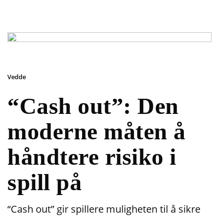
Vedde
“Cash out”: Den
moderne måten å
håndtere risiko i
spill på
“Cash out” gir spillere muligheten til å sikre