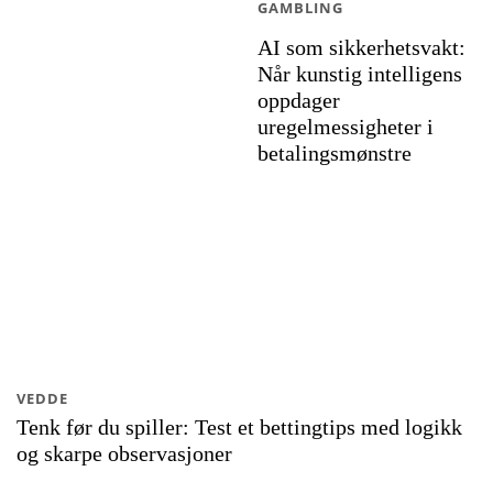
GAMBLING
AI som sikkerhetsvakt:
Når kunstig intelligens
oppdager
uregelmessigheter i
betalingsmønstre
VEDDE
Tenk før du spiller: Test et bettingtips med logikk
og skarpe observasjoner