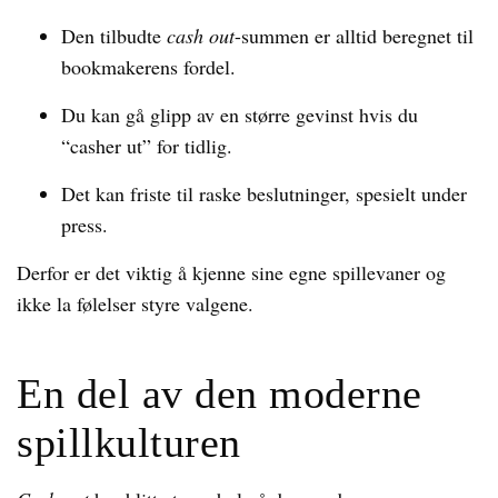
Den tilbudte
cash out
-summen er alltid beregnet til
bookmakerens fordel.
Du kan gå glipp av en større gevinst hvis du
“casher ut” for tidlig.
Det kan friste til raske beslutninger, spesielt under
press.
Derfor er det viktig å kjenne sine egne spillevaner og
ikke la følelser styre valgene.
En del av den moderne
spillkulturen