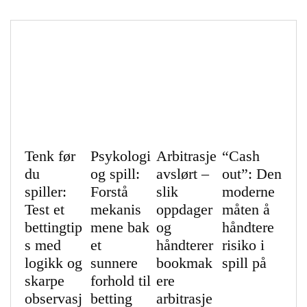
Tenk før
Psykologi
Arbitrasje
“Cash
du
og spill:
avslørt –
out”: Den
spiller:
Forstå
slik
moderne
Test et
mekanis
oppdager
måten å
bettingtip
mene bak
og
håndtere
s med
et
håndterer
risiko i
logikk og
sunnere
bookmak
spill på
skarpe
forhold til
ere
observasj
betting
arbitrasje