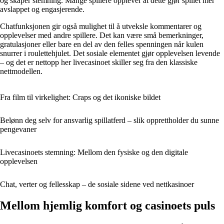
og skaper stemning. Mange spillere opplever at dette gjør spillet mer
avslappet og engasjerende.
Chatfunksjonen gir også mulighet til å utveksle kommentarer og
opplevelser med andre spillere. Det kan være små bemerkninger,
gratulasjoner eller bare en del av den felles spenningen når kulen
snurrer i roulettehjulet. Det sosiale elementet gjør opplevelsen levende
– og det er nettopp her livecasinoet skiller seg fra den klassiske
nettmodellen.
Fra film til virkelighet: Craps og det ikoniske bildet
Belønn deg selv for ansvarlig spillatferd – slik opprettholder du sunne
pengevaner
Livecasinoets stemning: Mellom den fysiske og den digitale
opplevelsen
Chat, verter og fellesskap – de sosiale sidene ved nettkasinoer
Mellom hjemlig komfort og casinoets puls