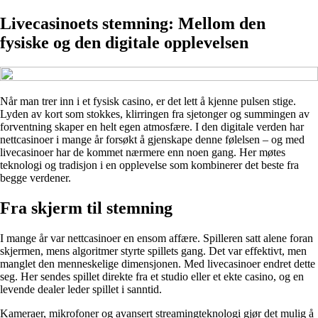
Livecasinoets stemning: Mellom den
fysiske og den digitale opplevelsen
Når man trer inn i et fysisk casino, er det lett å kjenne pulsen stige.
Lyden av kort som stokkes, klirringen fra sjetonger og summingen av
forventning skaper en helt egen atmosfære. I den digitale verden har
nettcasinoer i mange år forsøkt å gjenskape denne følelsen – og med
livecasinoer har de kommet nærmere enn noen gang. Her møtes
teknologi og tradisjon i en opplevelse som kombinerer det beste fra
begge verdener.
Fra skjerm til stemning
I mange år var nettcasinoer en ensom affære. Spilleren satt alene foran
skjermen, mens algoritmer styrte spillets gang. Det var effektivt, men
manglet den menneskelige dimensjonen. Med livecasinoer endret dette
seg. Her sendes spillet direkte fra et studio eller et ekte casino, og en
levende dealer leder spillet i sanntid.
Kameraer, mikrofoner og avansert streamingteknologi gjør det mulig å