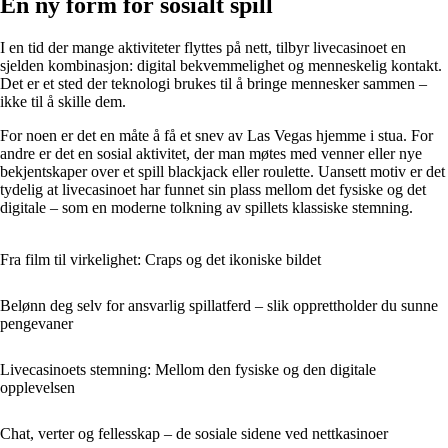
En ny form for sosialt spill
I en tid der mange aktiviteter flyttes på nett, tilbyr livecasinoet en
sjelden kombinasjon: digital bekvemmelighet og menneskelig kontakt.
Det er et sted der teknologi brukes til å bringe mennesker sammen –
ikke til å skille dem.
For noen er det en måte å få et snev av Las Vegas hjemme i stua. For
andre er det en sosial aktivitet, der man møtes med venner eller nye
bekjentskaper over et spill blackjack eller roulette. Uansett motiv er det
tydelig at livecasinoet har funnet sin plass mellom det fysiske og det
digitale – som en moderne tolkning av spillets klassiske stemning.
Fra film til virkelighet: Craps og det ikoniske bildet
Belønn deg selv for ansvarlig spillatferd – slik opprettholder du sunne
pengevaner
Livecasinoets stemning: Mellom den fysiske og den digitale
opplevelsen
Chat, verter og fellesskap – de sosiale sidene ved nettkasinoer