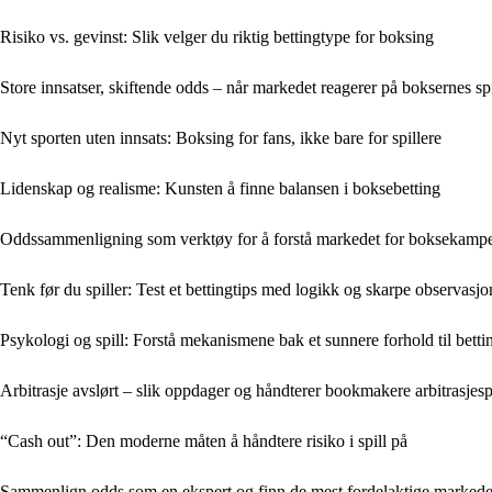
Risiko vs. gevinst: Slik velger du riktig bettingtype for boksing
Store innsatser, skiftende odds – når markedet reagerer på boksernes spi
Nyt sporten uten innsats: Boksing for fans, ikke bare for spillere
Lidenskap og realisme: Kunsten å finne balansen i boksebetting
Oddssammenligning som verktøy for å forstå markedet for boksekamp
Tenk før du spiller: Test et bettingtips med logikk og skarpe observasjo
Psykologi og spill: Forstå mekanismene bak et sunnere forhold til betti
Arbitrasje avslørt – slik oppdager og håndterer bookmakere arbitrasjesp
“Cash out”: Den moderne måten å håndtere risiko i spill på
Sammenlign odds som en ekspert og finn de mest fordelaktige marked