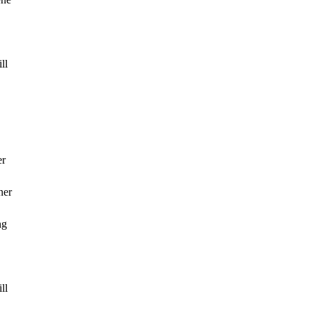
ll
er
ner
ng
ll