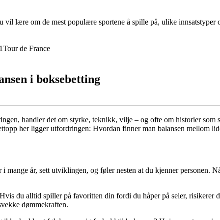
vil lære om de mest populære sportene å spille på, ulike innsatstyper 
1
Tour de France
ansen i boksebetting
ingen, handler det om styrke, teknikk, vilje – og ofte om historier som 
ettopp her ligger utfordringen: Hvordan finner man balansen mellom li
 i mange år, sett utviklingen, og føler nesten at du kjenner personen. N
is du alltid spiller på favoritten din fordi du håper på seier, risikerer 
 svekke dømmekraften.