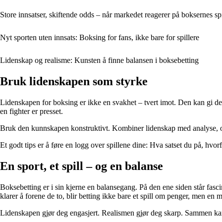
Store innsatser, skiftende odds – når markedet reagerer på boksernes spi
Nyt sporten uten innsats: Boksing for fans, ikke bare for spillere
Lidenskap og realisme: Kunsten å finne balansen i boksebetting
Bruk lidenskapen som styrke
Lidenskapen for boksing er ikke en svakhet – tvert imot. Den kan gi d
en fighter er presset.
Bruk den kunnskapen konstruktivt. Kombiner lidenskap med analyse, og
Et godt tips er å føre en logg over spillene dine: Hva satset du på, hvo
En sport, et spill – og en balanse
Boksebetting er i sin kjerne en balansegang. På den ene siden står fasc
klarer å forene de to, blir betting ikke bare et spill om penger, men en 
Lidenskapen gjør deg engasjert. Realismen gjør deg skarp. Sammen kan 