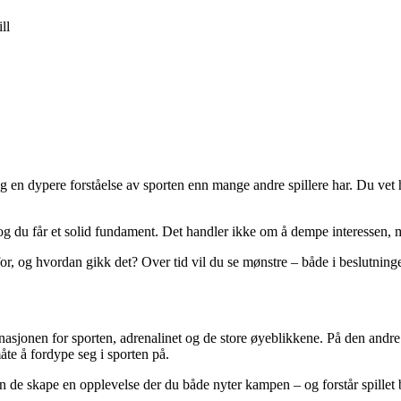
ll
eg en dypere forståelse av sporten enn mange andre spillere har. Du ve
 du får et solid fundament. Det handler ikke om å dempe interessen, m
rfor, og hvordan gikk det? Over tid vil du se mønstre – både i beslutning
inasjonen for sporten, adrenalinet og de store øyeblikkene. På den andre
måte å fordype seg i sporten på.
de skape en opplevelse der du både nyter kampen – og forstår spillet 