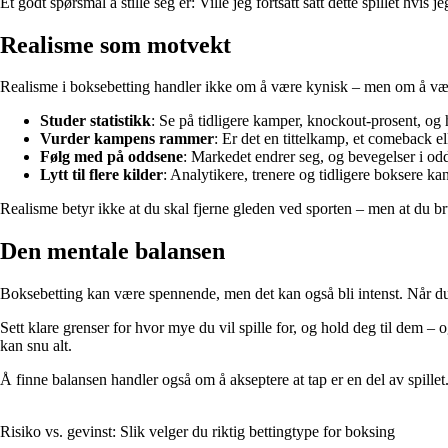
Et godt spørsmål å stille seg er: Ville jeg fortsatt satt dette spillet hvis
Realisme som motvekt
Realisme i boksebetting handler ikke om å være kynisk – men om å være 
Studer statistikk
: Se på tidligere kamper, knockout-prosent, og
Vurder kampens rammer
: Er det en tittelkamp, et comeback el
Følg med på oddsene
: Markedet endrer seg, og bevegelser i od
Lytt til flere kilder
: Analytikere, trenere og tidligere boksere ka
Realisme betyr ikke at du skal fjerne gleden ved sporten – men at du 
Den mentale balansen
Boksebetting kan være spennende, men det kan også bli intenst. Når du h
Sett klare grenser for hvor mye du vil spille for, og hold deg til dem – o
kan snu alt.
Å finne balansen handler også om å akseptere at tap er en del av spille
Risiko vs. gevinst: Slik velger du riktig bettingtype for boksing