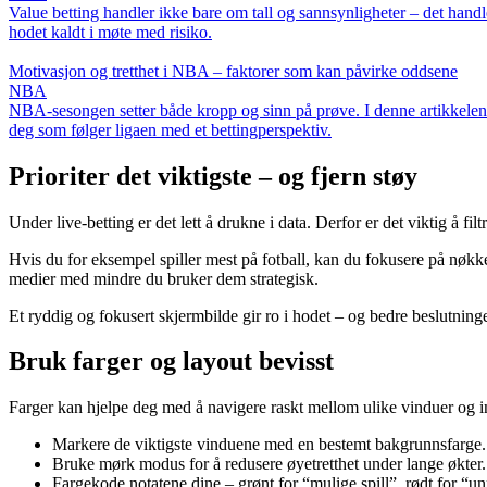
Value betting handler ikke bare om tall og sannsynligheter – det hand
hodet kaldt i møte med risiko.
Motivasjon og tretthet i NBA – faktorer som kan påvirke oddsene
NBA
NBA-sesongen setter både kropp og sinn på prøve. I denne artikkelen se
deg som følger ligaen med et bettingperspektiv.
Prioriter det viktigste – og fjern støy
Under live-betting er det lett å drukne i data. Derfor er det viktig å f
Hvis du for eksempel spiller mest på fotball, kan du fokusere på nøkke
medier med mindre du bruker dem strategisk.
Et ryddig og fokusert skjermbilde gir ro i hodet – og bedre beslutninge
Bruk farger og layout bevisst
Farger kan hjelpe deg med å navigere raskt mellom ulike vinduer og 
Markere de viktigste vinduene med en bestemt bakgrunnsfarge.
Bruke mørk modus for å redusere øyetretthet under lange økter.
Fargekode notatene dine – grønt for “mulige spill”, rødt for “un