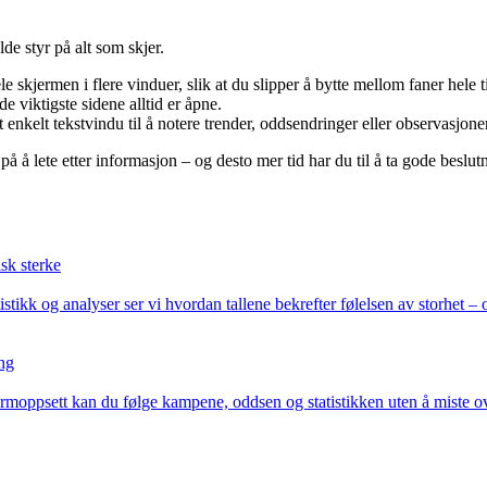
de styr på alt som skjer.
jermen i flere vinduer, slik at du slipper å bytte mellom faner hele t
de viktigste sidene alltid er åpne.
nkelt tekstvindu til å notere trender, oddsendringer eller observasjone
å å lete etter informasjon – og desto mer tid har du til å ta gode beslut
isk sterke
tikk og analyser ser vi hvordan tallene bekrefter følelsen av storhet –
ing
jermoppsett kan du følge kampene, oddsen og statistikken uten å miste o