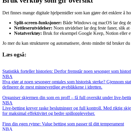
Bruk verktøy som gir oversikt
Det finnes mange digitale hjelpemidler som kan gjøre det enklere å hol
Split-screen-funksjoner:
Både Windows og macOS lar deg dele sk
Nettleserutvidelser:
Noen utvidelser lar deg feste faner, slik at 
Notatverktøy:
Bruk for eksempel Google Keep, Notion eller et e
Jo mer du kan strukturere og automatisere, desto mindre tid bruker du p
Læs også:
Statistikk forteller historien: Derfor fremstår noen sesonger som histor
NBA
Hva gjør at noen sesonger omtales som historisk sterke? Gjennom statis
definerer de mest minneverdige øyeblikkene i idretten.
Organiser skjermen din som en proff – få full oversikt under live-bett
NBA
Live-betting krever raske beslutninger og full kontroll. Med riktig sk
for maksimal effektivitet og bedre spillopplevelser.
Finn din egen rytme: Value betting som passer til ditt temperament
NBA