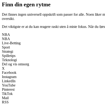
Finn din egen rytme
Det finnes ingen universell oppskrift som passer for alle. Noen liker 
oversikt.
Det viktigste er at du kan reagere raskt uten å miste fokus. Når du førs
NBA
NBA
Live-Betting
Sport
Strategi
Spilletips
Teknologi
Del og vis omsorg
X
Facebook
Instagram
LinkedIn
YouTube
Pinterest
TikTok
Mail
RSS