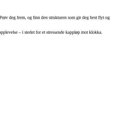
Prøv deg frem, og finn den strukturen som gir deg best flyt og
 opplevelse – i stedet for et stressende kappløp mot klokka.