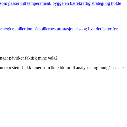
 som passer ditt temperament, bygge en bærekraftig strategi og holde
egier spiller inn på spillernes prestasjoner – og hva det betyr for
ninger påvirker faktisk mine valg?
rere resten. Lukk faner som ikke bidrar til analysen, og unngå sosiale