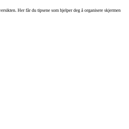
versikten. Her får du tipsene som hjelper deg å organisere skjermen