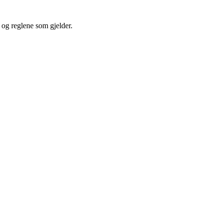
 og reglene som gjelder.